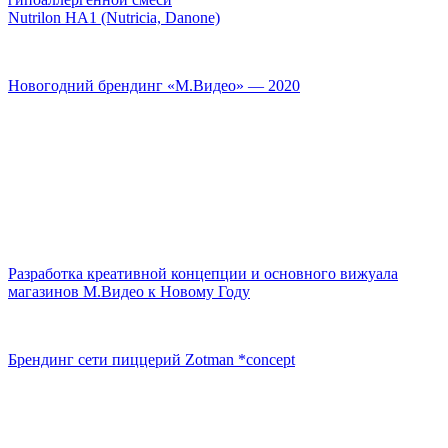
Nutrilon HA1 (Nutricia, Danone)
Новогодний брендинг «М.Видео» — 2020
Разработка креативной концепции и основного вижуала
магазинов М.Видео к Новому Году
Брендинг сети пиццерий Zotman *concept