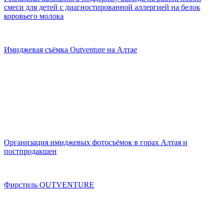
смеси для детей с диагностированной аллергией на белок
коровьего молока
Имиджевая съёмка Outventure на Алтае
Организация имиджевых фотосъёмок в горах Алтая и
постпродакшен
Фирстиль OUTVENTURE