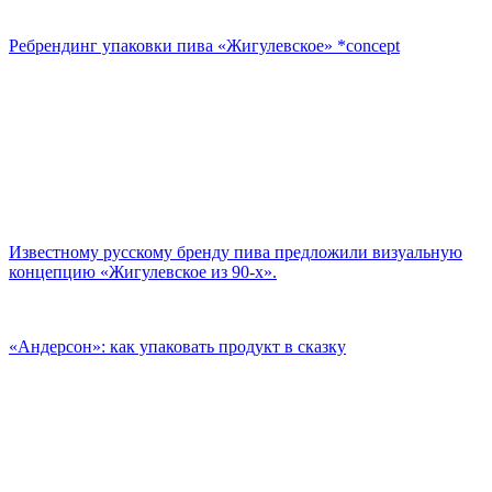
Ребрендинг упаковки пива «Жигулевское» *concept
Известному русскому бренду пива предложили визуальную
концепцию «Жигулевское из 90-х».
«‎Андерсон»‎: как упаковать продукт в сказку