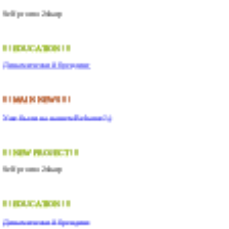
Self promo 2sharp
!!! EDUCATION !!!
Динамический брендинг
!!! MAIN NEWS !!!
Уже были на нашем Behance?;)
!!! NEW PROJECT !!!
Self promo 2sharp
!!! EDUCATION !!!
Динамический брендинг