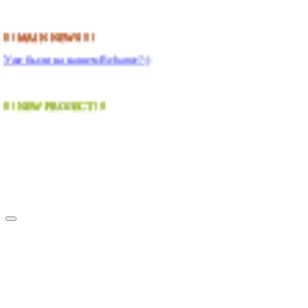
!!! MAIN NEWS !!!
Уже были на нашем Behance?;)
!!! NEW PROJECT !!!