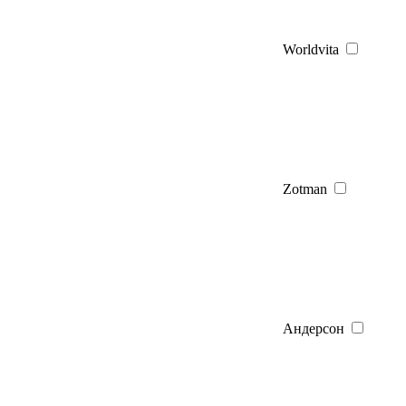
Worldvita
Zotman
Андерсон