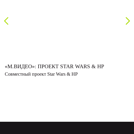
Предыдущий
Сл
слайд
сл
«М.ВИДЕО»: ПРОЕКТ STAR WARS & HP
Совместный проект Star Wars & HP