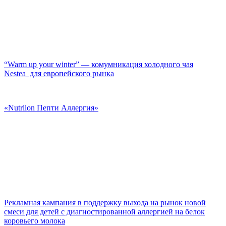
“Warm up your winter” — комумникация холодного чая
Nestea для европейского рынка
«Nutrilon Пепти Аллергия»
Рекламная кампания в поддержку выхода на рынок новой
смеси для детей с диагностированной аллергией на белок
коровьего молока