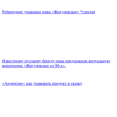
Ребрендинг упаковки пива «Жигулевское» *concept
Известному русскому бренду пива предложили визуальную
концепцию «Жигулевское из 90-х».
«‎Андерсон»‎: как упаковать продукт в сказку