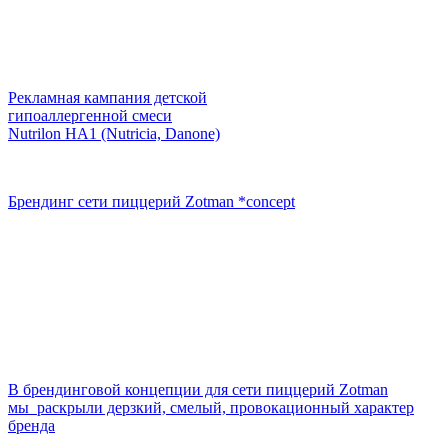
Рекламная кампания детской
гипоаллергенной смеси
Nutrilon HA1 (Nutricia, Danone)
Брендинг сети пиццерий Zotman *concept
В брендинговой концепции для сети пиццерий Zotman
мы раскрыли дерзкий, смелый, провокационный характер
бренда