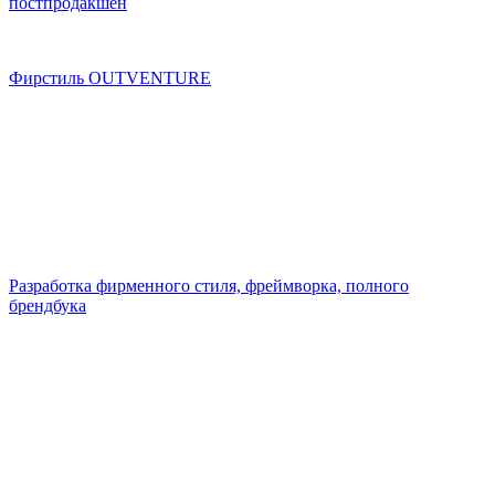
постпродакшен
Фирстиль OUTVENTURE
Разработка фирменного стиля, фреймворка, полного
брендбука